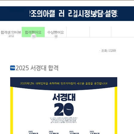
합격생 인터뷰
합격했어요
수상했어요
4114
183
68
ㆍ조회: 13269
2025 서경대 합격