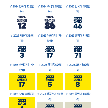
🏅
2024 인하대 12명합
🏅
2024 백석대 36명합
🏅
2023 건국대 46명합
격!!
격!!
격!
🏅
2023 서울대 3명합
🏅
2023 이화여대 17명
🏅
2023 홍익대 71명합
격!
합격!
격!
🏅
2023 숙명여대 17명
🏅
2023 한예종 5명합
🏅
2023 고려대 8명합
합격!
격!
격!
🏅
2023 SADI 4명합격!
🏅
2023 성균관대 7명합
🏅
2023 국민대 18명합
격!
격!