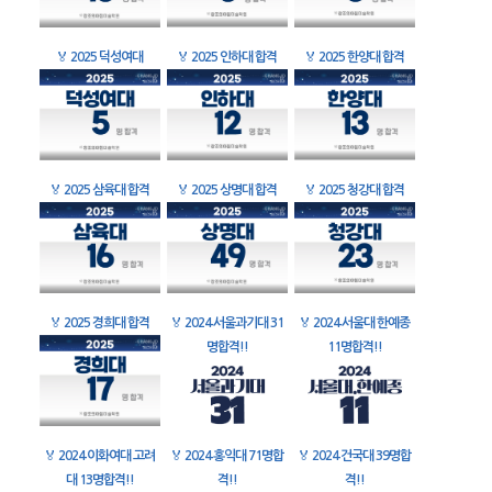
🏅
2025 덕성여대
🏅
2025 인하대 합격
🏅
2025 한양대 합격
🏅
2025 삼육대 합격
🏅
2025 상명대 합격
🏅
2025 청강대 합격
🏅
2025 경희대 합격
🏅
2024 서울과기대 31
🏅
2024 서울대 한예종
명합격!!
11명합격!!
🏅
2024 이화여대 고려
🏅
2024 홍익대 71명합
🏅
2024 건국대 39명합
대 13명합격!!
격!!
격!!