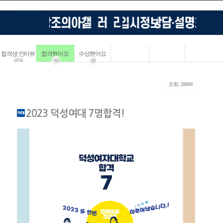
합격생 인터뷰
합격했어요
수상했어요
4114
183
68
ㆍ조회: 28684
2023 덕성여대 7명합격!