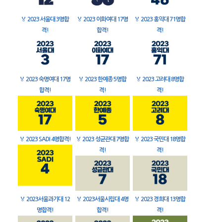
🏅
2023 서울대 3명합
🏅
2023 이화여대 17명
🏅
2023 홍익대 71명합
격!
합격!
격!
🏅
2023 숙명여대 17명
🏅
2023 한예종 5명합
🏅
2023 고려대 8명합
합격!
격!
격!
🏅
2023 SADI 4명합격!
🏅
2023 성균관대 7명합
🏅
2023 국민대 18명합
격!
격!
🏅
2023서울과기대 12
🏅
2023서울시립대 4명
🏅
2023 경희대 13명합
명합격!
합격!
격!