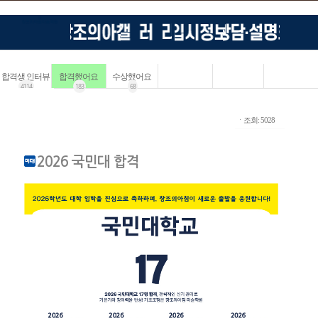
합격생 인터뷰
합격했어요
수상했어요
4114
183
68
ㆍ조회: 5028
2026 국민대 합격