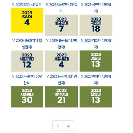
🏅
2023 SADI 4명합격!
🏅
2023 성균관대 7명합
🏅
2023 국민대 18명합
격!
격!
🏅
2023서울과기대 12
🏅
2023서울시립대 4명
🏅
2023 경희대 13명합
명합격!
합격!
격!
🏅
2023 서울여대 30명
🏅
2023 동덕여대 21명
🏅
2023 한양대 13명합
합격!
합격!
격!
1
2