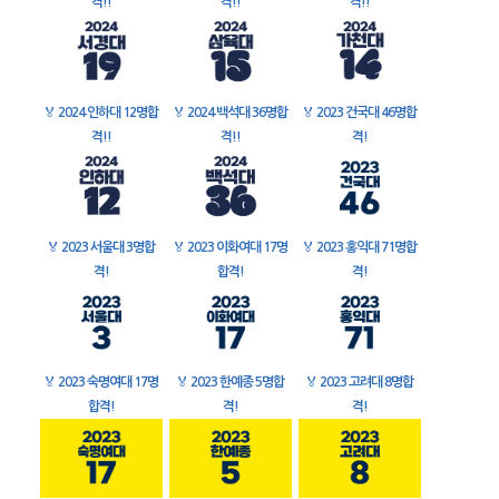
격!!
격!!
격!!
🏅
2024 인하대 12명합
🏅
2024 백석대 36명합
🏅
2023 건국대 46명합
격!!
격!!
격!
🏅
2023 서울대 3명합
🏅
2023 이화여대 17명
🏅
2023 홍익대 71명합
격!
합격!
격!
🏅
2023 숙명여대 17명
🏅
2023 한예종 5명합
🏅
2023 고려대 8명합
합격!
격!
격!