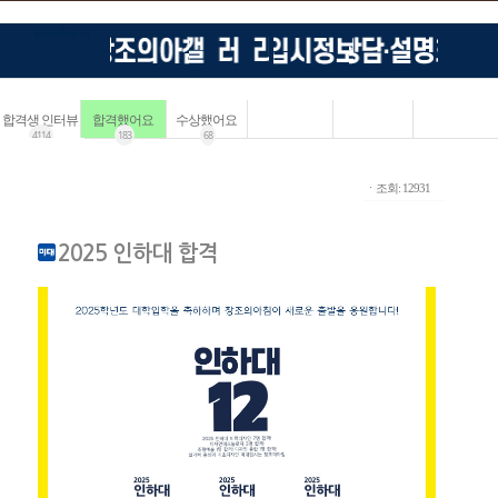
합격생 인터뷰
합격했어요
수상했어요
4114
183
68
ㆍ조회: 12931
2025 인하대 합격