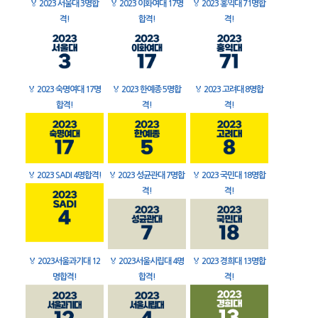
🏅
2023 서울대 3명합
🏅
2023 이화여대 17명
🏅
2023 홍익대 71명합
격!
합격!
격!
🏅
2023 숙명여대 17명
🏅
2023 한예종 5명합
🏅
2023 고려대 8명합
합격!
격!
격!
🏅
2023 SADI 4명합격!
🏅
2023 성균관대 7명합
🏅
2023 국민대 18명합
격!
격!
🏅
2023서울과기대 12
🏅
2023서울시립대 4명
🏅
2023 경희대 13명합
명합격!
합격!
격!