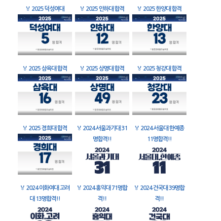
🏅
2025 덕성여대
🏅
2025 인하대 합격
🏅
2025 한양대 합격
🏅
2025 삼육대 합격
🏅
2025 상명대 합격
🏅
2025 청강대 합격
🏅
2025 경희대 합격
🏅
2024 서울과기대 31
🏅
2024 서울대 한예종
명합격!!
11명합격!!
🏅
2024 이화여대 고려
🏅
2024 홍익대 71명합
🏅
2024 건국대 39명합
대 13명합격!!
격!!
격!!