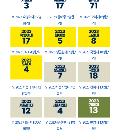
🏅
2023 숙명여대 17명
🏅
2023 한예종 5명합
🏅
2023 고려대 8명합
합격!
격!
격!
🏅
2023 SADI 4명합격!
🏅
2023 성균관대 7명합
🏅
2023 국민대 18명합
격!
격!
🏅
2023서울과기대 12
🏅
2023서울시립대 4명
🏅
2023 경희대 13명합
명합격!
합격!
격!
🏅
2023 서울여대 30명
🏅
2023 동덕여대 21명
🏅
2023 한양대 13명합
합격!
합격!
격!