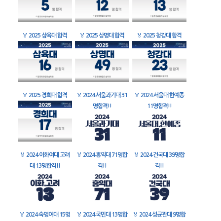
🏅
2025 삼육대 합격
🏅
2025 상명대 합격
🏅
2025 청강대 합격
🏅
2025 경희대 합격
🏅
2024 서울과기대 31
🏅
2024 서울대 한예종
명합격!!
11명합격!!
🏅
2024 이화여대 고려
🏅
2024 홍익대 71명합
🏅
2024 건국대 39명합
대 13명합격!!
격!!
격!!
🏅
2024 숙명여대 15명
🏅
2024 국민대 13명합
🏅
2024 성균관대 9명합