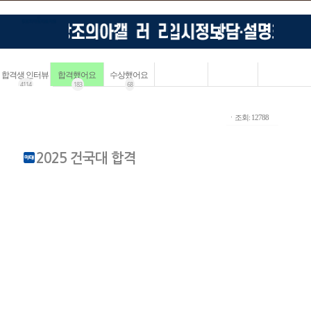
합격생 인터뷰
합격했어요
수상했어요
4114
183
68
ㆍ조회: 12788
2025 건국대 합격