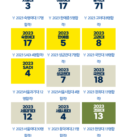
🏅
2023 숙명여대 17명
🏅
2023 한예종 5명합
🏅
2023 고려대 8명합
합격!
격!
격!
🏅
2023 SADI 4명합격!
🏅
2023 성균관대 7명합
🏅
2023 국민대 18명합
격!
격!
🏅
2023서울과기대 12
🏅
2023서울시립대 4명
🏅
2023 경희대 13명합
명합격!
합격!
격!
🏅
2023 서울여대 30명
🏅
2023 동덕여대 21명
🏅
2023 한양대 13명합
합격!
합격!
격!