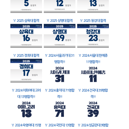
🏅
2025 삼육대 합격
🏅
2025 상명대 합격
🏅
2025 청강대 합격
🏅
2025 경희대 합격
🏅
2024 서울과기대 31
🏅
2024 서울대 한예종
명합격!!
11명합격!!
🏅
2024 이화여대 고려
🏅
2024 홍익대 71명합
🏅
2024 건국대 39명합
대 13명합격!!
격!!
격!!
🏅
2024 숙명여대 15명
🏅
2024 국민대 13명합
🏅
2024 성균관대 9명합