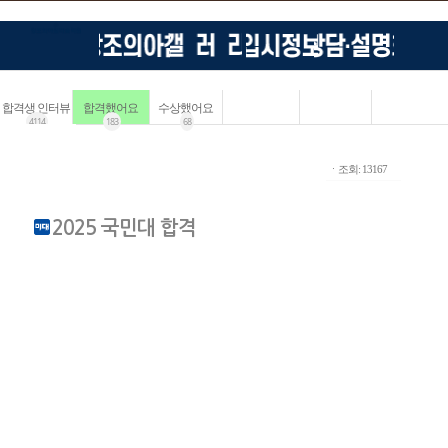
합격생 인터뷰
합격했어요
수상했어요
4114
183
68
ㆍ조회: 13167
2025 국민대 합격