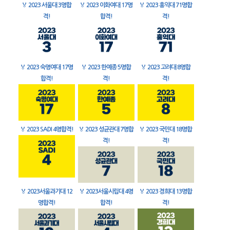
🏅
2023 서울대 3명합
🏅
2023 이화여대 17명
🏅
2023 홍익대 71명합
격!
합격!
격!
🏅
2023 숙명여대 17명
🏅
2023 한예종 5명합
🏅
2023 고려대 8명합
합격!
격!
격!
🏅
2023 SADI 4명합격!
🏅
2023 성균관대 7명합
🏅
2023 국민대 18명합
격!
격!
🏅
2023서울과기대 12
🏅
2023서울시립대 4명
🏅
2023 경희대 13명합
명합격!
합격!
격!