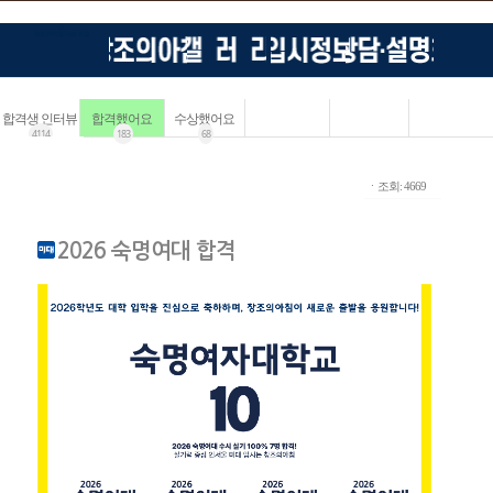
합격생 인터뷰
합격했어요
수상했어요
4114
183
68
ㆍ조회: 4669
2026 숙명여대 합격