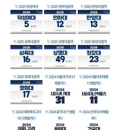
🏅
2025 덕성여대
🏅
2025 인하대 합격
🏅
2025 한양대 합격
🏅
2025 삼육대 합격
🏅
2025 상명대 합격
🏅
2025 청강대 합격
🏅
2025 경희대 합격
🏅
2024 서울과기대 31
🏅
2024 서울대 한예종
명합격!!
11명합격!!
🏅
2024 이화여대 고려
🏅
2024 홍익대 71명합
🏅
2024 건국대 39명합
대 13명합격!!
격!!
격!!