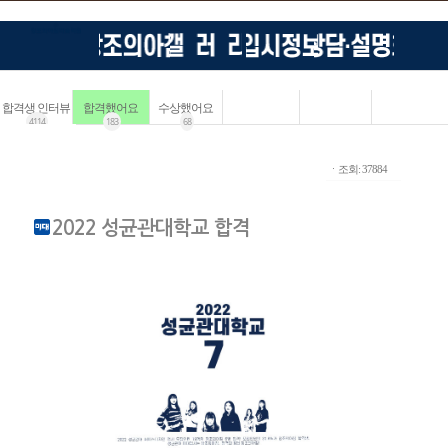
합격생 인터뷰
합격했어요
수상했어요
4114
183
68
ㆍ조회: 37884
2022 성균관대학교 합격