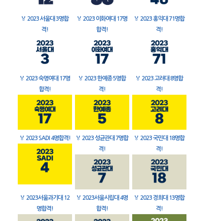
🏅
2023 서울대 3명합
🏅
2023 이화여대 17명
🏅
2023 홍익대 71명합
격!
합격!
격!
🏅
2023 숙명여대 17명
🏅
2023 한예종 5명합
🏅
2023 고려대 8명합
합격!
격!
격!
🏅
2023 SADI 4명합격!
🏅
2023 성균관대 7명합
🏅
2023 국민대 18명합
격!
격!
🏅
2023서울과기대 12
🏅
2023서울시립대 4명
🏅
2023 경희대 13명합
명합격!
합격!
격!