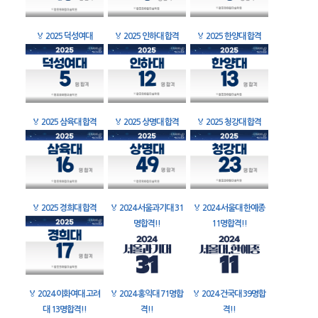
🏅
2025 덕성여대
🏅
2025 인하대 합격
🏅
2025 한양대 합격
🏅
2025 삼육대 합격
🏅
2025 상명대 합격
🏅
2025 청강대 합격
🏅
2025 경희대 합격
🏅
2024 서울과기대 31
🏅
2024 서울대 한예종
명합격!!
11명합격!!
🏅
2024 이화여대 고려
🏅
2024 홍익대 71명합
🏅
2024 건국대 39명합
대 13명합격!!
격!!
격!!