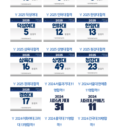
🏅
2025 덕성여대
🏅
2025 인하대 합격
🏅
2025 한양대 합격
🏅
2025 삼육대 합격
🏅
2025 상명대 합격
🏅
2025 청강대 합격
🏅
2025 경희대 합격
🏅
2024 서울과기대 31
🏅
2024 서울대 한예종
명합격!!
11명합격!!
🏅
2024 이화여대 고려
🏅
2024 홍익대 71명합
🏅
2024 건국대 39명합
대 13명합격!!
격!!
격!!