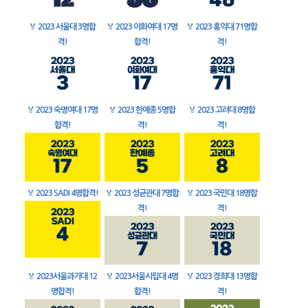
🏅
2023 서울대 3명합
🏅
2023 이화여대 17명
🏅
2023 홍익대 71명합
격!
합격!
격!
🏅
2023 숙명여대 17명
🏅
2023 한예종 5명합
🏅
2023 고려대 8명합
합격!
격!
격!
🏅
2023 SADI 4명합격!
🏅
2023 성균관대 7명합
🏅
2023 국민대 18명합
격!
격!
🏅
2023서울과기대 12
🏅
2023서울시립대 4명
🏅
2023 경희대 13명합
명합격!
합격!
격!