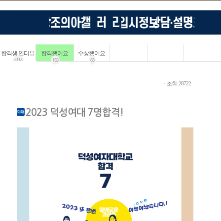
합격생 인터뷰
합격했어요
수상했어요
4114
183
68
ㆍ조회: 28722
2023 덕성여대 7명합격!