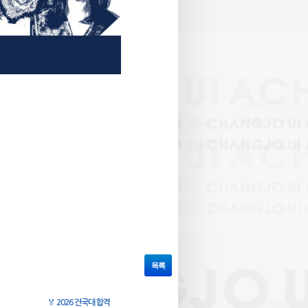
목록
🏅
2026 건국대 합격