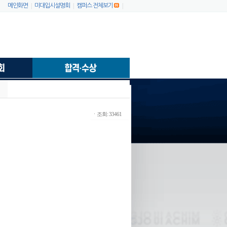
|
|
|
메인화면
미대입시설명회
캠퍼스 전체보기
ㆍ조회: 33461