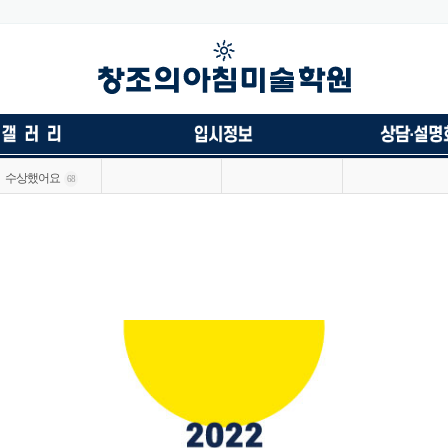
수상했어요
68