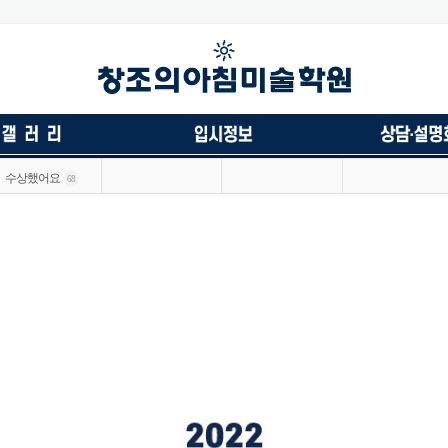
수상했어요
68