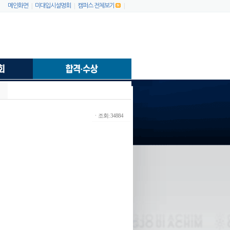
|
|
|
메인화면
미대입시설명회
캠퍼스 전체보기
ㆍ조회: 34884