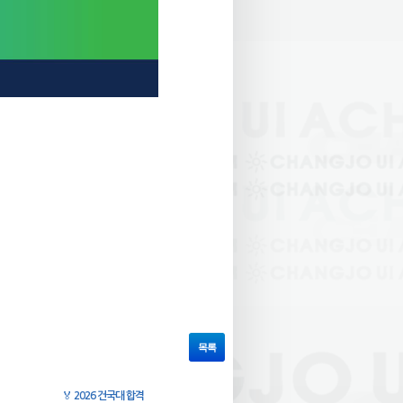
목록
🏅
2026 건국대 합격