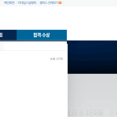
|
|
|
메인화면
미대입시설명회
캠퍼스 전체보기
ㆍ조회: 12728