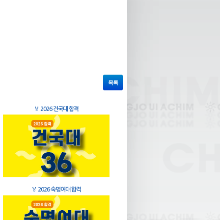
목록
🏅
2026 건국대 합격
🏅
2026 숙명여대 합격