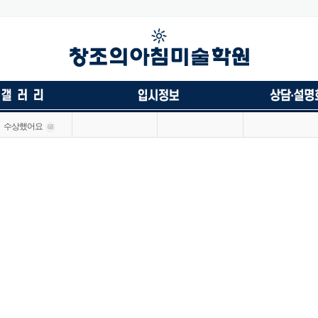
수상했어요
68