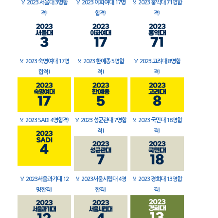
🏅
2023 서울대 3명합
🏅
2023 이화여대 17명
🏅
2023 홍익대 71명합
격!
합격!
격!
🏅
2023 숙명여대 17명
🏅
2023 한예종 5명합
🏅
2023 고려대 8명합
합격!
격!
격!
🏅
2023 SADI 4명합격!
🏅
2023 성균관대 7명합
🏅
2023 국민대 18명합
격!
격!
🏅
2023서울과기대 12
🏅
2023서울시립대 4명
🏅
2023 경희대 13명합
명합격!
합격!
격!