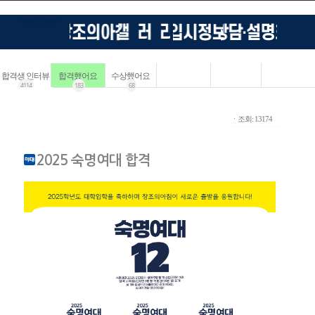
합격생 인터뷰
합격했어요
수상했어요
4114
183
68
ㆍ조회: 13174
2025 숙명여대 합격