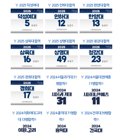
🏅
2025 덕성여대
🏅
2025 인하대 합격
🏅
2025 한양대 합격
🏅
2025 삼육대 합격
🏅
2025 상명대 합격
🏅
2025 청강대 합격
🏅
2025 경희대 합격
🏅
2024 서울과기대 31
🏅
2024 서울대 한예종
명합격!!
11명합격!!
🏅
2024 이화여대 고려
🏅
2024 홍익대 71명합
🏅
2024 건국대 39명합
대 13명합격!!
격!!
격!!