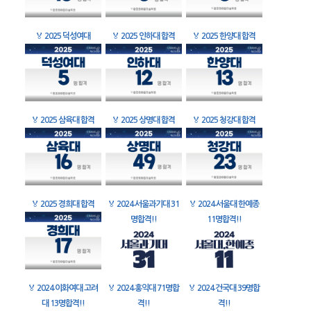
🏅
2025 덕성여대
🏅
2025 인하대 합격
🏅
2025 한양대 합격
🏅
2025 삼육대 합격
🏅
2025 상명대 합격
🏅
2025 청강대 합격
🏅
2025 경희대 합격
🏅
2024 서울과기대 31
🏅
2024 서울대 한예종
명합격!!
11명합격!!
🏅
2024 이화여대 고려
🏅
2024 홍익대 71명합
🏅
2024 건국대 39명합
대 13명합격!!
격!!
격!!