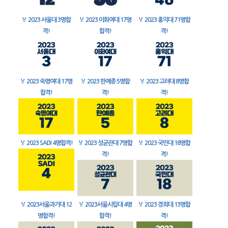
🏅
2023 서울대 3명합
🏅
2023 이화여대 17명
🏅
2023 홍익대 71명합
격!
합격!
격!
🏅
2023 숙명여대 17명
🏅
2023 한예종 5명합
🏅
2023 고려대 8명합
합격!
격!
격!
🏅
2023 SADI 4명합격!
🏅
2023 성균관대 7명합
🏅
2023 국민대 18명합
격!
격!
🏅
2023서울과기대 12
🏅
2023서울시립대 4명
🏅
2023 경희대 13명합
명합격!
합격!
격!