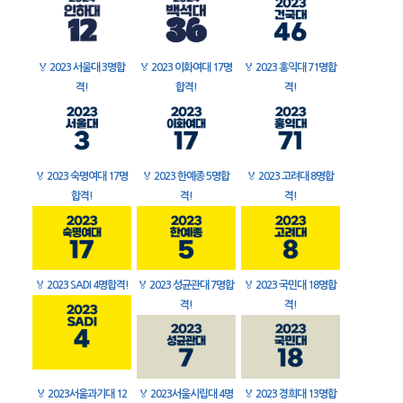
🏅
2023 서울대 3명합
🏅
2023 이화여대 17명
🏅
2023 홍익대 71명합
격!
합격!
격!
🏅
2023 숙명여대 17명
🏅
2023 한예종 5명합
🏅
2023 고려대 8명합
합격!
격!
격!
🏅
2023 SADI 4명합격!
🏅
2023 성균관대 7명합
🏅
2023 국민대 18명합
격!
격!
🏅
2023서울과기대 12
🏅
2023서울시립대 4명
🏅
2023 경희대 13명합