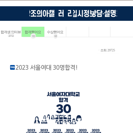
합격생 인터뷰
합격했어요
수상했어요
4114
183
68
ㆍ조회: 29725
2023 서울여대 30명합격!