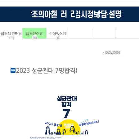
합격생 인터뷰
합격했어요
수상했어요
4114
183
68
ㆍ조회: 30851
2023 성균관대 7명합격!