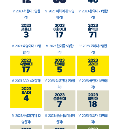
🏅
2023 서울대 3명합
🏅
2023 이화여대 17명
🏅
2023 홍익대 71명합
격!
합격!
격!
🏅
2023 숙명여대 17명
🏅
2023 한예종 5명합
🏅
2023 고려대 8명합
합격!
격!
격!
🏅
2023 SADI 4명합격!
🏅
2023 성균관대 7명합
🏅
2023 국민대 18명합
격!
격!
🏅
2023서울과기대 12
🏅
2023서울시립대 4명
🏅
2023 경희대 13명합
명합격!
합격!
격!