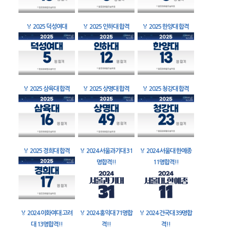
🏅
2025 덕성여대
🏅
2025 인하대 합격
🏅
2025 한양대 합격
🏅
2025 삼육대 합격
🏅
2025 상명대 합격
🏅
2025 청강대 합격
🏅
2025 경희대 합격
🏅
2024 서울과기대 31
🏅
2024 서울대 한예종
명합격!!
11명합격!!
🏅
2024 이화여대 고려
🏅
2024 홍익대 71명합
🏅
2024 건국대 39명합
대 13명합격!!
격!!
격!!