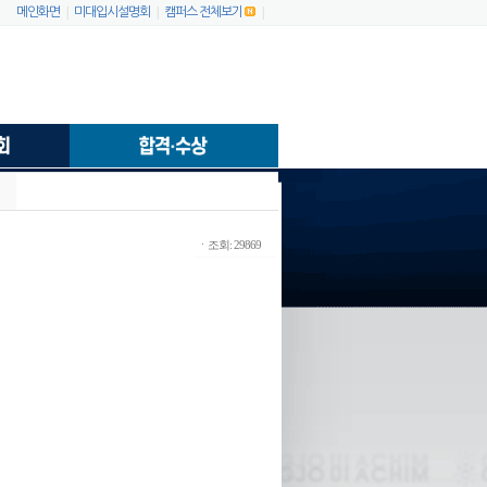
|
|
|
메인화면
미대입시설명회
캠퍼스 전체보기
ㆍ조회: 29869