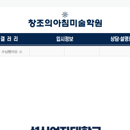
수상했어요
68