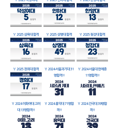
🏅
2025 덕성여대
🏅
2025 인하대 합격
🏅
2025 한양대 합격
🏅
2025 삼육대 합격
🏅
2025 상명대 합격
🏅
2025 청강대 합격
🏅
2025 경희대 합격
🏅
2024 서울과기대 31
🏅
2024 서울대 한예종
명합격!!
11명합격!!
🏅
2024 이화여대 고려
🏅
2024 홍익대 71명합
🏅
2024 건국대 39명합
대 13명합격!!
격!!
격!!