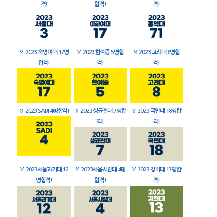
격!
합격!
격!
🏅
2023 숙명여대 17명
🏅
2023 한예종 5명합
🏅
2023 고려대 8명합
합격!
격!
격!
🏅
2023 SADI 4명합격!
🏅
2023 성균관대 7명합
🏅
2023 국민대 18명합
격!
격!
🏅
2023서울과기대 12
🏅
2023서울시립대 4명
🏅
2023 경희대 13명합
명합격!
합격!
격!