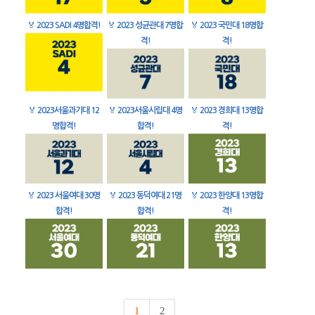
🏅
2023 SADI 4명합격!
🏅
2023 성균관대 7명합
🏅
2023 국민대 18명합
격!
격!
🏅
2023서울과기대 12
🏅
2023서울시립대 4명
🏅
2023 경희대 13명합
명합격!
합격!
격!
🏅
2023 서울여대 30명
🏅
2023 동덕여대 21명
🏅
2023 한양대 13명합
합격!
합격!
격!
1
2