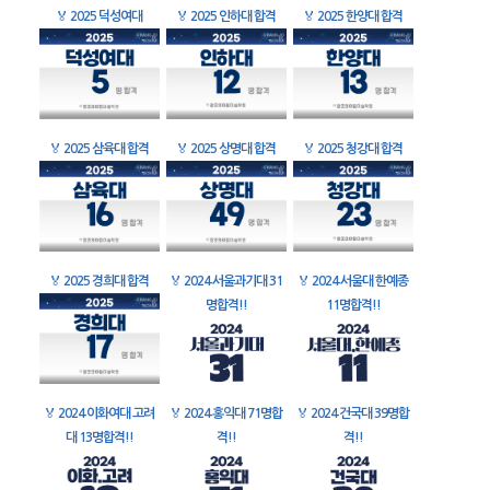
🏅
2025 덕성여대
🏅
2025 인하대 합격
🏅
2025 한양대 합격
🏅
2025 삼육대 합격
🏅
2025 상명대 합격
🏅
2025 청강대 합격
🏅
2025 경희대 합격
🏅
2024 서울과기대 31
🏅
2024 서울대 한예종
명합격!!
11명합격!!
🏅
2024 이화여대 고려
🏅
2024 홍익대 71명합
🏅
2024 건국대 39명합
대 13명합격!!
격!!
격!!