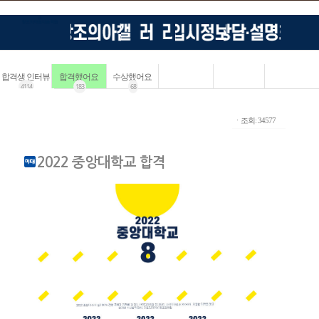
합격생 인터뷰
합격했어요
수상했어요
4114
183
68
ㆍ조회: 34577
2022 중앙대학교 합격