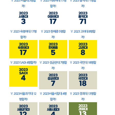
🏅
2023 서울대 3명합
🏅
2023 이화여대 17명
🏅
2023 홍익대 71명합
격!
합격!
격!
🏅
2023 숙명여대 17명
🏅
2023 한예종 5명합
🏅
2023 고려대 8명합
합격!
격!
격!
🏅
2023 SADI 4명합격!
🏅
2023 성균관대 7명합
🏅
2023 국민대 18명합
격!
격!
🏅
2023서울과기대 12
🏅
2023서울시립대 4명
🏅
2023 경희대 13명합
명합격!
합격!
격!