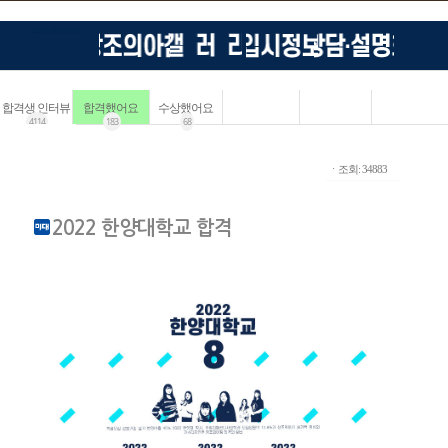
합격생 인터뷰
합격했어요
수상했어요
4114
183
68
ㆍ조회: 34883
2022 한양대학교 합격