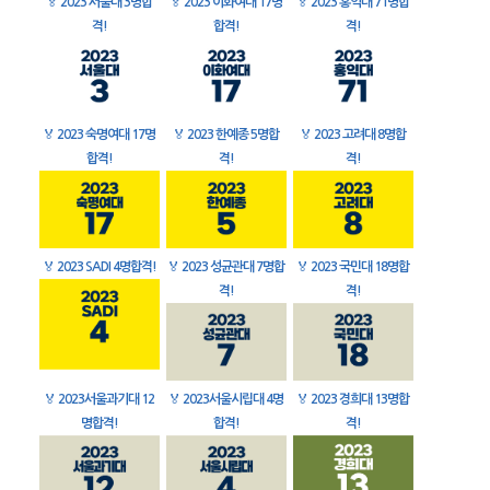
🏅
2023 서울대 3명합
🏅
2023 이화여대 17명
🏅
2023 홍익대 71명합
격!
합격!
격!
🏅
2023 숙명여대 17명
🏅
2023 한예종 5명합
🏅
2023 고려대 8명합
합격!
격!
격!
🏅
2023 SADI 4명합격!
🏅
2023 성균관대 7명합
🏅
2023 국민대 18명합
격!
격!
🏅
2023서울과기대 12
🏅
2023서울시립대 4명
🏅
2023 경희대 13명합
명합격!
합격!
격!