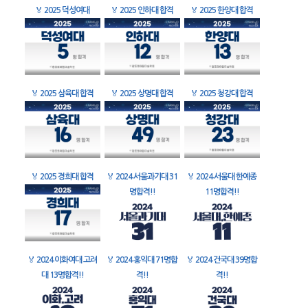
🏅
2025 덕성여대
🏅
2025 인하대 합격
🏅
2025 한양대 합격
🏅
2025 삼육대 합격
🏅
2025 상명대 합격
🏅
2025 청강대 합격
🏅
2025 경희대 합격
🏅
2024 서울과기대 31
🏅
2024 서울대 한예종
명합격!!
11명합격!!
🏅
2024 이화여대 고려
🏅
2024 홍익대 71명합
🏅
2024 건국대 39명합
대 13명합격!!
격!!
격!!