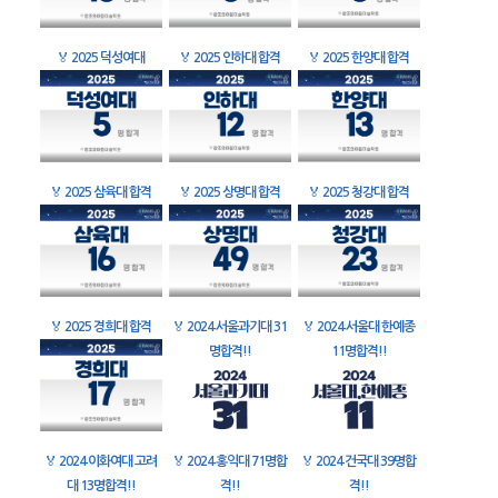
🏅
2025 덕성여대
🏅
2025 인하대 합격
🏅
2025 한양대 합격
🏅
2025 삼육대 합격
🏅
2025 상명대 합격
🏅
2025 청강대 합격
🏅
2025 경희대 합격
🏅
2024 서울과기대 31
🏅
2024 서울대 한예종
명합격!!
11명합격!!
🏅
2024 이화여대 고려
🏅
2024 홍익대 71명합
🏅
2024 건국대 39명합
대 13명합격!!
격!!
격!!