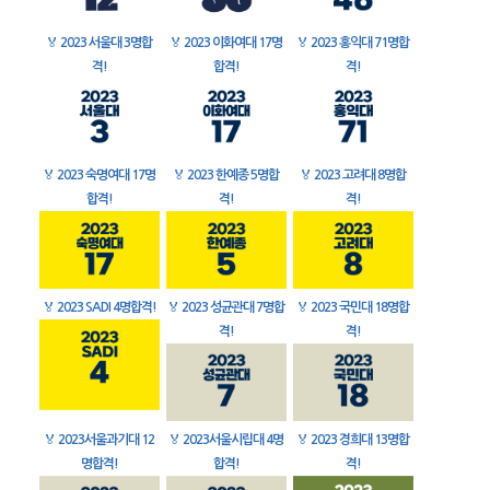
🏅
2023 서울대 3명합
🏅
2023 이화여대 17명
🏅
2023 홍익대 71명합
격!
합격!
격!
🏅
2023 숙명여대 17명
🏅
2023 한예종 5명합
🏅
2023 고려대 8명합
합격!
격!
격!
🏅
2023 SADI 4명합격!
🏅
2023 성균관대 7명합
🏅
2023 국민대 18명합
격!
격!
🏅
2023서울과기대 12
🏅
2023서울시립대 4명
🏅
2023 경희대 13명합
명합격!
합격!
격!