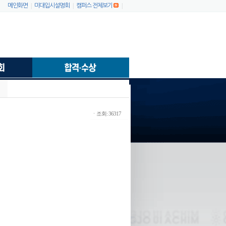
|
|
|
메인화면
미대입시설명회
캠퍼스 전체보기
ㆍ조회: 36317