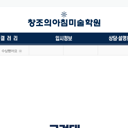
수상했어요
68