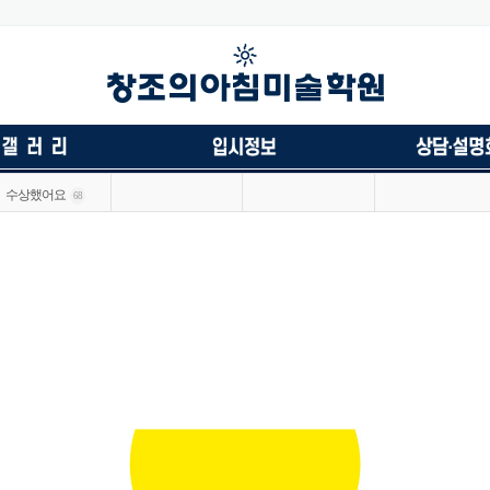
수상했어요
68