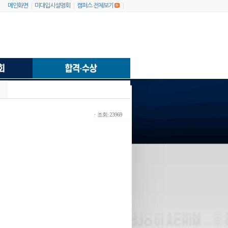
|
|
|
메인화면
미대입시설명회
캠퍼스 전체보기
ㆍ조회: 23969