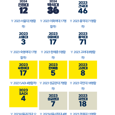
🏅
2023 서울대 3명합
🏅
2023 이화여대 17명
🏅
2023 홍익대 71명합
격!
합격!
격!
🏅
2023 숙명여대 17명
🏅
2023 한예종 5명합
🏅
2023 고려대 8명합
합격!
격!
격!
🏅
2023 SADI 4명합격!
🏅
2023 성균관대 7명합
🏅
2023 국민대 18명합
격!
격!
🏅
2023서울과기대 12
🏅
2023서울시립대 4명
🏅
2023 경희대 13명합