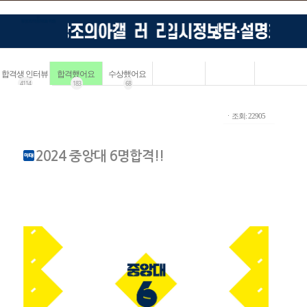
합격생 인터뷰
합격했어요
수상했어요
4114
183
68
ㆍ조회: 22905
2024 중앙대 6명합격!!