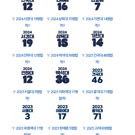
🏅
2024 서경대 19명합
🏅
2024 삼육대 15명합
🏅
2024 가천대 14명합
격!!
격!!
격!!
🏅
2024 인하대 12명합
🏅
2024 백석대 36명합
🏅
2023 건국대 46명합
격!!
격!!
격!
🏅
2023 서울대 3명합
🏅
2023 이화여대 17명
🏅
2023 홍익대 71명합
격!
합격!
격!
🏅
2023 숙명여대 17명
🏅
2023 한예종 5명합
🏅
2023 고려대 8명합