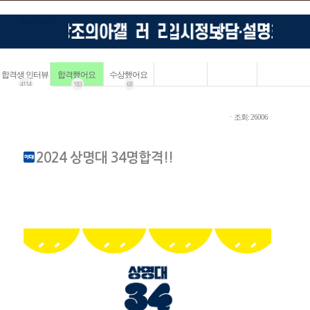
합격생 인터뷰
합격했어요
수상했어요
4114
183
68
ㆍ조회: 26006
2024 상명대 34명합격!!