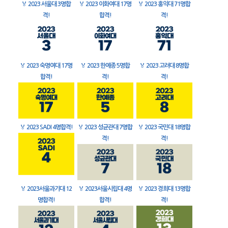
🏅
2023 서울대 3명합
🏅
2023 이화여대 17명
🏅
2023 홍익대 71명합
격!
합격!
격!
🏅
2023 숙명여대 17명
🏅
2023 한예종 5명합
🏅
2023 고려대 8명합
합격!
격!
격!
🏅
2023 SADI 4명합격!
🏅
2023 성균관대 7명합
🏅
2023 국민대 18명합
격!
격!
🏅
2023서울과기대 12
🏅
2023서울시립대 4명
🏅
2023 경희대 13명합
명합격!
합격!
격!