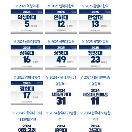
🏅
2025 덕성여대
🏅
2025 인하대 합격
🏅
2025 한양대 합격
🏅
2025 삼육대 합격
🏅
2025 상명대 합격
🏅
2025 청강대 합격
🏅
2025 경희대 합격
🏅
2024 서울과기대 31
🏅
2024 서울대 한예종
명합격!!
11명합격!!
🏅
2024 이화여대 고려
🏅
2024 홍익대 71명합
🏅
2024 건국대 39명합
대 13명합격!!
격!!
격!!