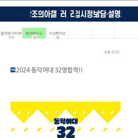
합격생 인터뷰
합격했어요
수상했어요
4114
183
68
ㆍ조회: 25722
2024 동덕여대 32명합격!!