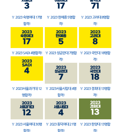
🏅
2023 숙명여대 17명
🏅
2023 한예종 5명합
🏅
2023 고려대 8명합
합격!
격!
격!
🏅
2023 SADI 4명합격!
🏅
2023 성균관대 7명합
🏅
2023 국민대 18명합
격!
격!
🏅
2023서울과기대 12
🏅
2023서울시립대 4명
🏅
2023 경희대 13명합
명합격!
합격!
격!
🏅
2023 서울여대 30명
🏅
2023 동덕여대 21명
🏅
2023 한양대 13명합
합격!
합격!
격!