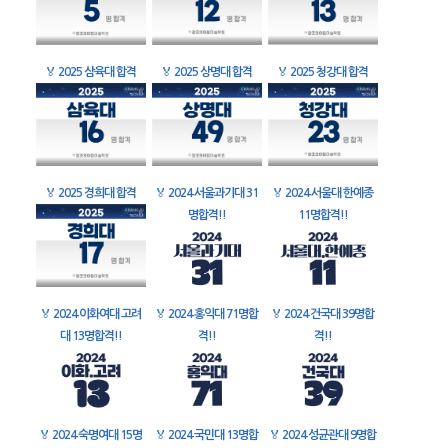
🏅
2025 삼육대 합격
🏅
2025 상명대 합격
🏅
2025 청강대 합격
🏅
2025 경희대 합격
🏅
2024 서울과기대 31
🏅
2024 서울대 한예종
명합격!!
11명합격!!
🏅
2024 이화여대 고려
🏅
2024 홍익대 71명합
🏅
2024 건국대 39명합
대 13명합격!!
격!!
격!!
🏅
2024 숙명여대 15명
🏅
2024 국민대 13명합
🏅
2024 성균관대 9명합