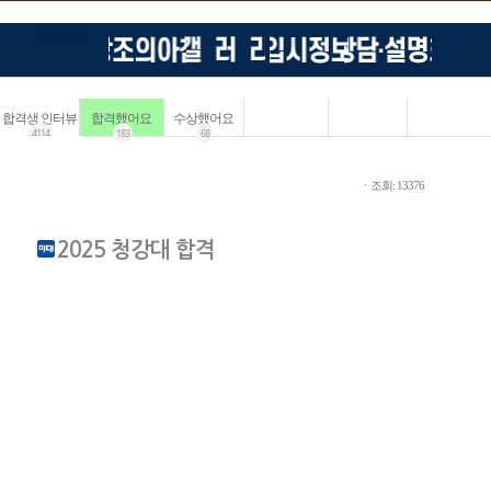
합격생 인터뷰
합격했어요
수상했어요
4114
183
68
ㆍ조회: 13376
2025 청강대 합격