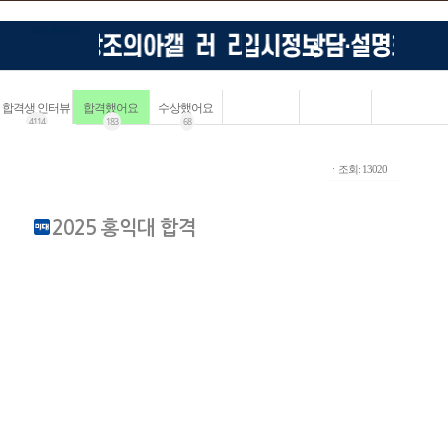
합격생 인터뷰
합격했어요
수상했어요
4114
183
68
ㆍ조회: 13020
2025 홍익대 합격