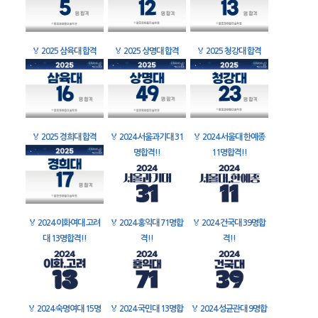
🏅
2025 삼육대 합격
🏅
2025 상명대 합격
🏅
2025 청강대 합격
🏅
2025 경희대 합격
🏅
2024 서울과기대 31
🏅
2024 서울대 한예종
명합격!!
11명합격!!
🏅
2024 이화여대 고려
🏅
2024 홍익대 71명합
🏅
2024 건국대 39명합
대 13명합격!!
격!!
격!!
🏅
2024 숙명여대 15명
🏅
2024 국민대 13명합
🏅
2024 성균관대 9명합