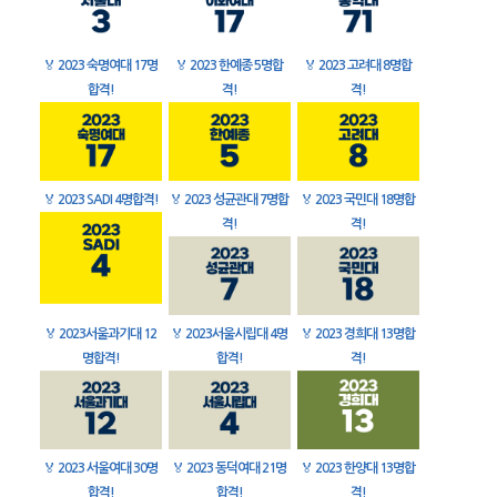
🏅
2023 숙명여대 17명
🏅
2023 한예종 5명합
🏅
2023 고려대 8명합
합격!
격!
격!
🏅
2023 SADI 4명합격!
🏅
2023 성균관대 7명합
🏅
2023 국민대 18명합
격!
격!
🏅
2023서울과기대 12
🏅
2023서울시립대 4명
🏅
2023 경희대 13명합
명합격!
합격!
격!
🏅
2023 서울여대 30명
🏅
2023 동덕여대 21명
🏅
2023 한양대 13명합
합격!
합격!
격!