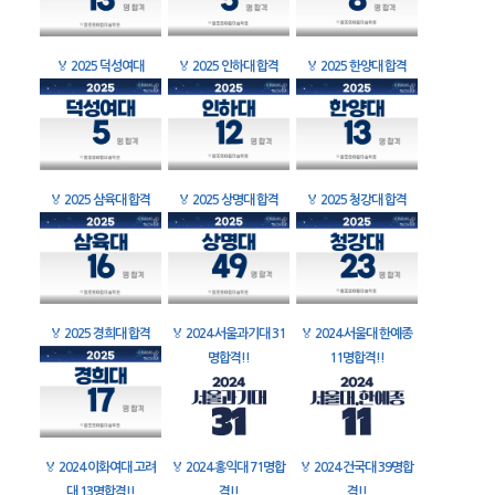
🏅
2025 덕성여대
🏅
2025 인하대 합격
🏅
2025 한양대 합격
🏅
2025 삼육대 합격
🏅
2025 상명대 합격
🏅
2025 청강대 합격
🏅
2025 경희대 합격
🏅
2024 서울과기대 31
🏅
2024 서울대 한예종
명합격!!
11명합격!!
🏅
2024 이화여대 고려
🏅
2024 홍익대 71명합
🏅
2024 건국대 39명합
대 13명합격!!
격!!
격!!