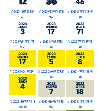
🏅
2023 서울대 3명합
🏅
2023 이화여대 17명
🏅
2023 홍익대 71명합
격!
합격!
격!
🏅
2023 숙명여대 17명
🏅
2023 한예종 5명합
🏅
2023 고려대 8명합
합격!
격!
격!
🏅
2023 SADI 4명합격!
🏅
2023 성균관대 7명합
🏅
2023 국민대 18명합
격!
격!
🏅
2023서울과기대 12
🏅
2023서울시립대 4명
🏅
2023 경희대 13명합
명합격!
합격!
격!