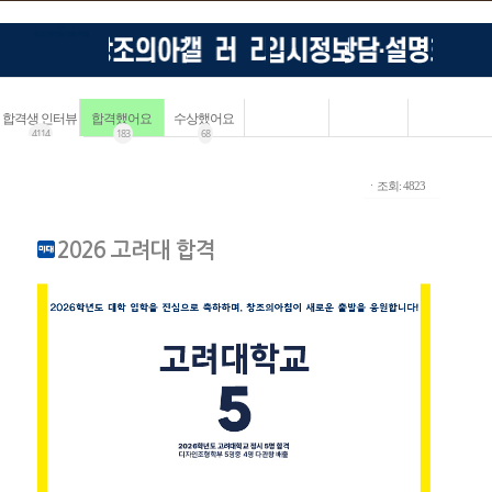
합격생 인터뷰
합격했어요
수상했어요
4114
183
68
ㆍ조회: 4823
2026 고려대 합격