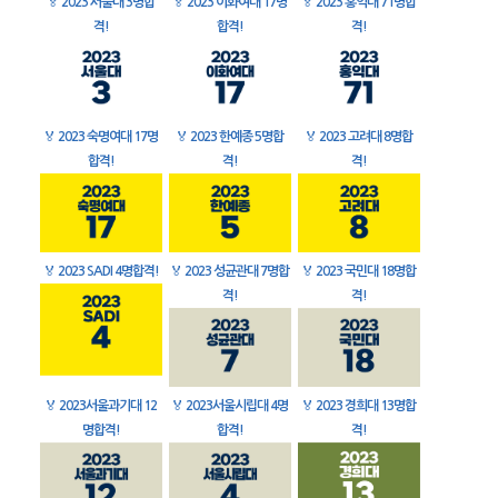
🏅
2023 서울대 3명합
🏅
2023 이화여대 17명
🏅
2023 홍익대 71명합
격!
합격!
격!
🏅
2023 숙명여대 17명
🏅
2023 한예종 5명합
🏅
2023 고려대 8명합
합격!
격!
격!
🏅
2023 SADI 4명합격!
🏅
2023 성균관대 7명합
🏅
2023 국민대 18명합
격!
격!
🏅
2023서울과기대 12
🏅
2023서울시립대 4명
🏅
2023 경희대 13명합
명합격!
합격!
격!