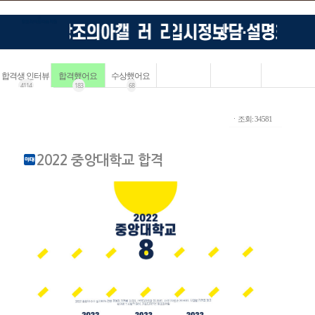
합격생 인터뷰
합격했어요
수상했어요
4114
183
68
ㆍ조회: 34581
2022 중앙대학교 합격