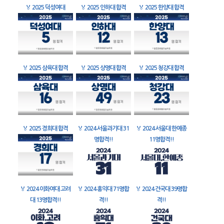
🏅
2025 덕성여대
🏅
2025 인하대 합격
🏅
2025 한양대 합격
🏅
2025 삼육대 합격
🏅
2025 상명대 합격
🏅
2025 청강대 합격
🏅
2025 경희대 합격
🏅
2024 서울과기대 31
🏅
2024 서울대 한예종
명합격!!
11명합격!!
🏅
2024 이화여대 고려
🏅
2024 홍익대 71명합
🏅
2024 건국대 39명합
대 13명합격!!
격!!
격!!