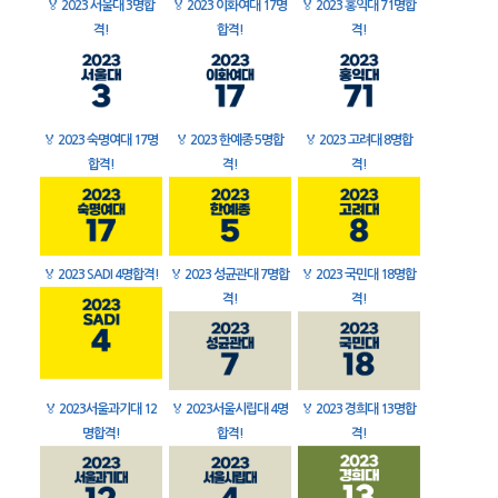
🏅
2023 서울대 3명합
🏅
2023 이화여대 17명
🏅
2023 홍익대 71명합
격!
합격!
격!
🏅
2023 숙명여대 17명
🏅
2023 한예종 5명합
🏅
2023 고려대 8명합
합격!
격!
격!
🏅
2023 SADI 4명합격!
🏅
2023 성균관대 7명합
🏅
2023 국민대 18명합
격!
격!
🏅
2023서울과기대 12
🏅
2023서울시립대 4명
🏅
2023 경희대 13명합
명합격!
합격!
격!