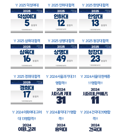
🏅
2025 덕성여대
🏅
2025 인하대 합격
🏅
2025 한양대 합격
🏅
2025 삼육대 합격
🏅
2025 상명대 합격
🏅
2025 청강대 합격
🏅
2025 경희대 합격
🏅
2024 서울과기대 31
🏅
2024 서울대 한예종
명합격!!
11명합격!!
🏅
2024 이화여대 고려
🏅
2024 홍익대 71명합
🏅
2024 건국대 39명합
대 13명합격!!
격!!
격!!