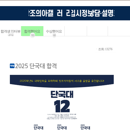
합격생 인터뷰
합격했어요
수상했어요
4114
183
68
ㆍ조회: 13276
2025 단국대 합격