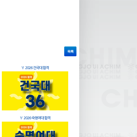
목록
🏅
2026 건국대 합격
🏅
2026 숙명여대 합격