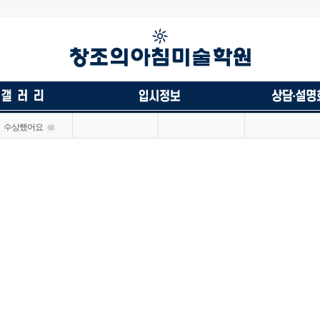
수상했어요
68