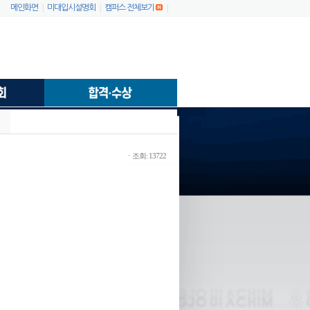
|
|
|
메인화면
미대입시설명회
캠퍼스 전체보기
ㆍ조회: 13722