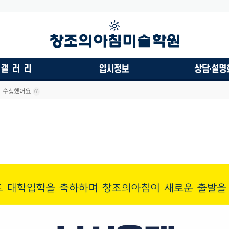
수상했어요
68