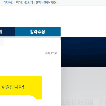
|
|
|
메인화면
미대입시설명회
캠퍼스 전체보기
ㆍ조회: 13255