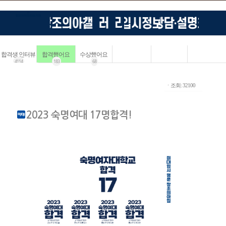
합격생 인터뷰
합격했어요
수상했어요
4114
183
68
ㆍ조회: 32100
2023 숙명여대 17명합격!