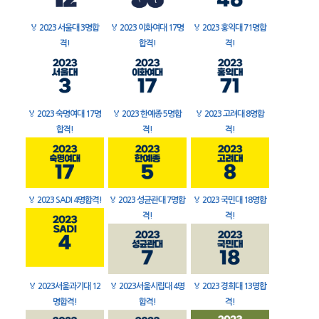
🏅
2023 서울대 3명합
🏅
2023 이화여대 17명
🏅
2023 홍익대 71명합
격!
합격!
격!
🏅
2023 숙명여대 17명
🏅
2023 한예종 5명합
🏅
2023 고려대 8명합
합격!
격!
격!
🏅
2023 SADI 4명합격!
🏅
2023 성균관대 7명합
🏅
2023 국민대 18명합
격!
격!
🏅
2023서울과기대 12
🏅
2023서울시립대 4명
🏅
2023 경희대 13명합
명합격!
합격!
격!