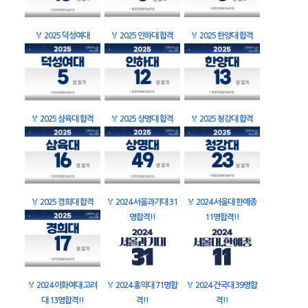
🏅
2025 덕성여대
🏅
2025 인하대 합격
🏅
2025 한양대 합격
🏅
2025 삼육대 합격
🏅
2025 상명대 합격
🏅
2025 청강대 합격
🏅
2025 경희대 합격
🏅
2024 서울과기대 31
🏅
2024 서울대 한예종
명합격!!
11명합격!!
🏅
2024 이화여대 고려
🏅
2024 홍익대 71명합
🏅
2024 건국대 39명합
대 13명합격!!
격!!
격!!