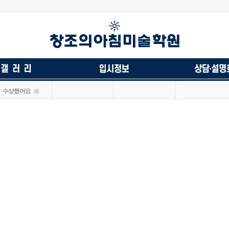
수상했어요
68