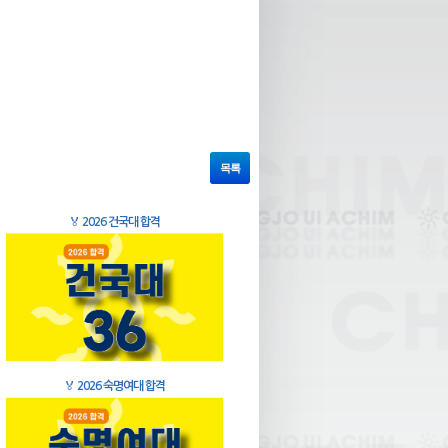
목록
🏅
2026 건국대 합격
🏅
2026 숙명여대 합격