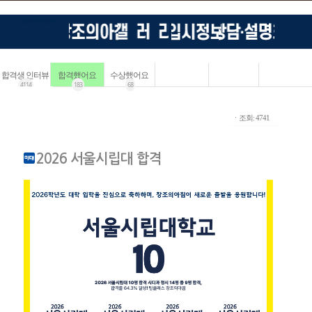
합격생 인터뷰
합격했어요
수상했어요
4114
183
68
ㆍ조회: 4741
2026 서울시립대 합격