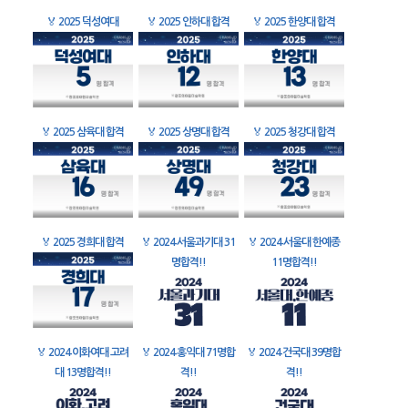
🏅
2025 덕성여대
🏅
2025 인하대 합격
🏅
2025 한양대 합격
🏅
2025 삼육대 합격
🏅
2025 상명대 합격
🏅
2025 청강대 합격
🏅
2025 경희대 합격
🏅
2024 서울과기대 31
🏅
2024 서울대 한예종
명합격!!
11명합격!!
🏅
2024 이화여대 고려
🏅
2024 홍익대 71명합
🏅
2024 건국대 39명합
대 13명합격!!
격!!
격!!