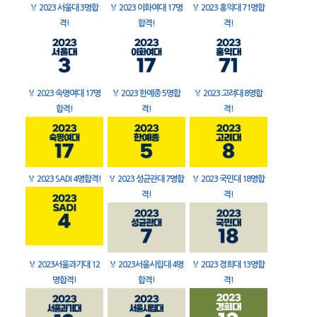
🏅
2023 서울대 3명합
🏅
2023 이화여대 17명
🏅
2023 홍익대 71명합
격!
합격!
격!
🏅
2023 숙명여대 17명
🏅
2023 한예종 5명합
🏅
2023 고려대 8명합
합격!
격!
격!
🏅
2023 SADI 4명합격!
🏅
2023 성균관대 7명합
🏅
2023 국민대 18명합
격!
격!
🏅
2023서울과기대 12
🏅
2023서울시립대 4명
🏅
2023 경희대 13명합
명합격!
합격!
격!