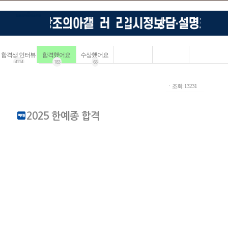
합격생 인터뷰
합격했어요
수상했어요
4114
183
68
ㆍ조회: 13231
2025 한예종 합격