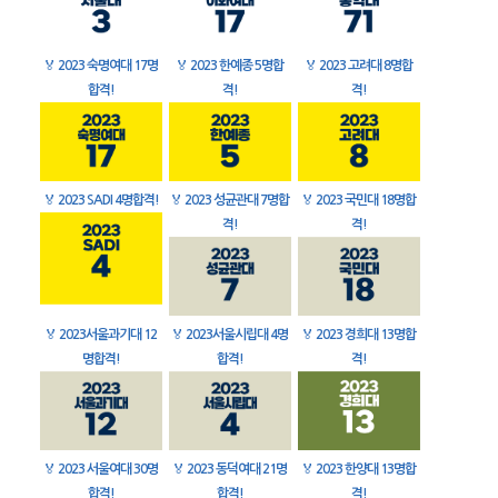
🏅
2023 숙명여대 17명
🏅
2023 한예종 5명합
🏅
2023 고려대 8명합
합격!
격!
격!
🏅
2023 SADI 4명합격!
🏅
2023 성균관대 7명합
🏅
2023 국민대 18명합
격!
격!
🏅
2023서울과기대 12
🏅
2023서울시립대 4명
🏅
2023 경희대 13명합
명합격!
합격!
격!
🏅
2023 서울여대 30명
🏅
2023 동덕여대 21명
🏅
2023 한양대 13명합
합격!
합격!
격!