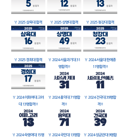
🏅
2025 삼육대 합격
🏅
2025 상명대 합격
🏅
2025 청강대 합격
🏅
2025 경희대 합격
🏅
2024 서울과기대 31
🏅
2024 서울대 한예종
명합격!!
11명합격!!
🏅
2024 이화여대 고려
🏅
2024 홍익대 71명합
🏅
2024 건국대 39명합
대 13명합격!!
격!!
격!!
🏅
2024 숙명여대 15명
🏅
2024 국민대 13명합
🏅
2024 성균관대 9명합