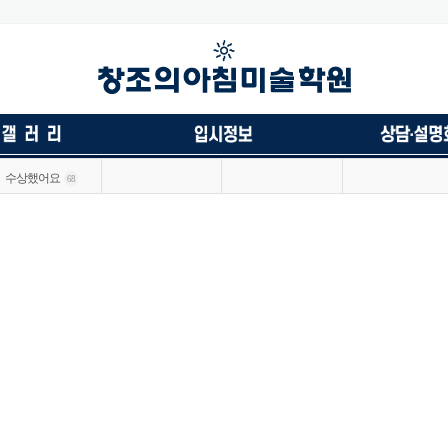
수상했어요
68