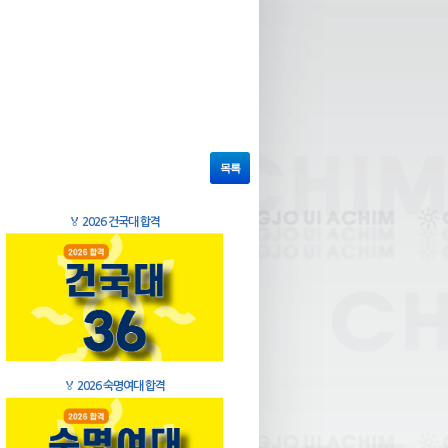
목록
🏅
2026 건국대 합격
🏅
2026 숙명여대 합격