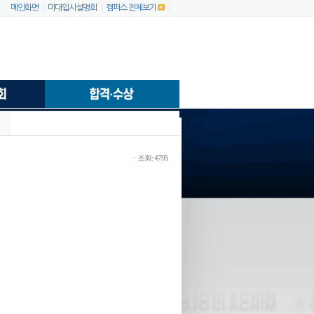
|
|
|
메인화면
미대입시설명회
캠퍼스 전체보기
ㆍ조회: 4795