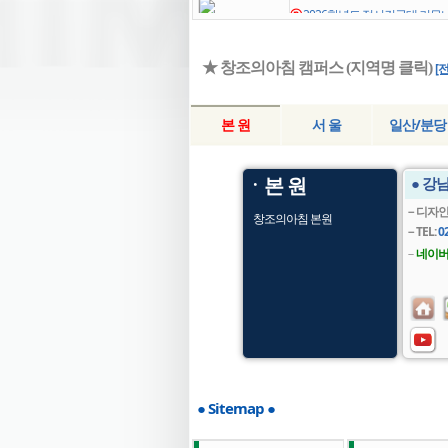
ⓝ
2026학년도 정시건국대 커
자인 -분당서현창조의아침미술
1
26-08-05
★ 창조의아침 캠퍼스 (지역명 클릭)
[
ⓝ
2026학년도 수시건국대(글로
조형자유전공학부 -분당서현창
본 원
서 울
일산/분당
술학원
26-08-05
ㆍ본 원
● 강
－디자인
창조의아침 본원
－TEL:
0
－
네이버
● Sitemap ●