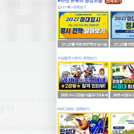
●추천 유튜브 영상모음
전체보기
입시기획 --전체보기
고1,고2를 위한 2027학년 입시설
고1,고2를 위한
명회(파트7) 정시전략
명회(파트5)
1
2
수상합격 스토리 --전체보기
2025 수시 2관왕 서울과기대 & 숙
2025 서경대
대 인터뷰~!
뷰~!
1
2
따라그려요 --전체보기