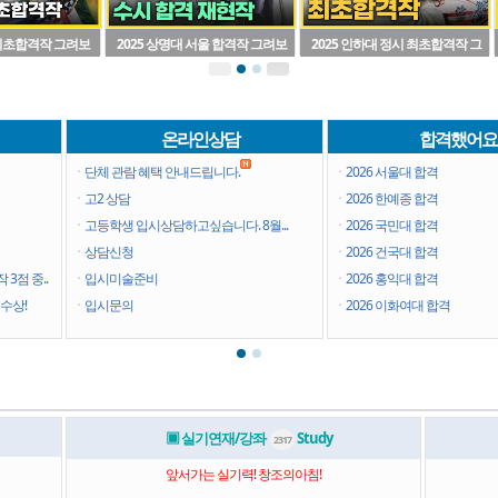
 최초합격작 그려보
2025 상명대 서울 합격작 그려보
2025 인하대 정시 최초합격작 그
기~~!
려보기~!
온라인상담
합격했어요!
ㆍ
단체 관람 혜택 안내드립니다.
ㆍ
2026 서울대 합격
ㆍ
고2 상담
ㆍ
2026 한예종 합격
ㆍ
고등학생 입시상담하고싶습니다. 8월...
ㆍ
2026 국민대 합격
ㆍ
상담신청
ㆍ
2026 건국대 합격
3점 중..
ㆍ
입시미술준비
ㆍ
2026 홍익대 합격
수상!
ㆍ
입시문의
ㆍ
2026 이화여대 합격
▣ 실기연재/강좌
Study
2317
앞서가는 실기력! 창조의아침!