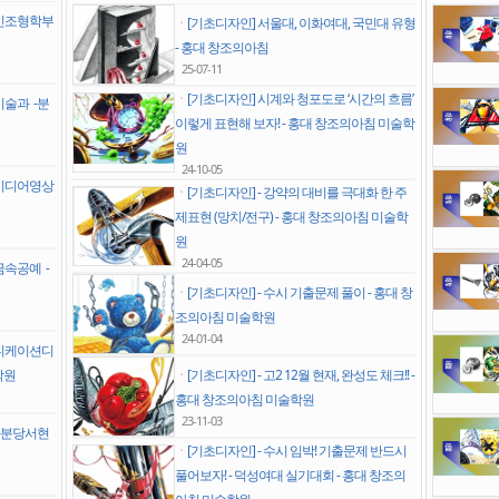
자인조형학부
ㆍ
[기초디자인] 서울대, 이화여대, 국민대 유형
- 홍대 창조의아침
25-07-11
ㆍ
[기초디자인] 시계와 청포도로 ‘시간의 흐름’
미술과 -분
이렇게 표현해 보자! - 홍대 창조의아침 미술학
원
24-10-05
티미디어영상
ㆍ
[기초디자인] - 강약의 대비를 극대화 한 주
제표현 (망치/전구) - 홍대 창조의아침 미술학
원
24-04-05
금속공예 -
ㆍ
[기초디자인] - 수시 기출문제 풀이 - 홍대 창
조의아침 미술학원
24-01-04
뮤니케이션디
학원
ㆍ
[기초디자인] - 고2 12월 현재, 완성도 체크!! -
홍대 창조의아침 미술학원
23-11-03
 -분당서현
ㆍ
[기초디자인] - 수시 임박! 기출문제 반드시
풀어보자! - 덕성여대 실기대회 - 홍대 창조의