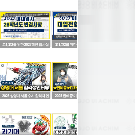
고1,고2를 위한 2027학년 입시설
고1,고2를 위한 2027학년 입시설
졸업생 인터뷰
명회(파트2)2026학년도 변경사항
명회(파트1)
2025 상명대 서울 수시 합격자 인
2025 한예종 미술원 디자인과 최
2025 정시 3관왕!!
터뷰
종 합격!!!
(서울)& 국민대 미