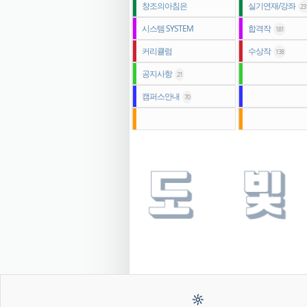
창조의아침은
실기연재/강좌
23
시스템 SYSTEM
합격작
181
커리큘럼
수상작
138
공지사항
21
캠퍼스안내
70
1
2