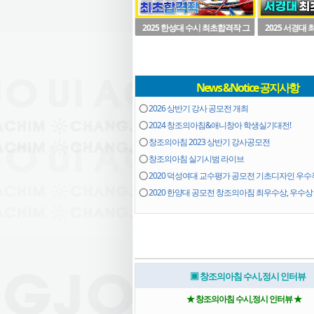
2025 한성대 수시 최초합격작 그
2025 서경대
려보기~!
기~!
1
2
News &Notice 공지사항
⭕
2026 상반기 강사 공모전 개최
⭕
2024 창조의아침&애니창아 학생실기대전!
⭕
창조의아침 2023 상반기 강사공모전
⭕
창조의아침 실기시범 라이브
⭕
2020 덕성여대 교수평가 공모전 기초디자인 우수작 
⭕
2020 한양대 공모전 창조의아침 최우수상, 우수상 
1
2
▣ 창조의아침 수시,정시 인터뷰
★ 창조의아침 수시,정시 인터뷰 ★