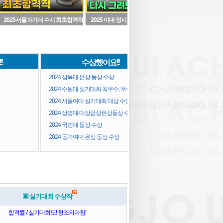
2025서울과기대 수시 최초합격작
2025 이대 정시 최조합격작 다시
<건국대실기대회> "1
다시그려보며 문제풀이~~!!
그려보기~!
등한 그림!" 수상
!
수상했어요!!
자주하
ㆍ
2024 삼육대 은상 동상 수상
ㆍ
자동차보험료비교견적
ㆍ
2024 수원대 실기대회 최우수, 우수상..
ㆍ
ㆍ
2024 서울여대 실기대회 대상 수상
ㆍ
ㆍ
2024 상명대 대상금상은상동상 수상
ㆍ
ㆍ
2024 국민대 동상 수상
ㆍ
ㆍ
2024 동덕여대 은상 동상 수상
ㆍ
▣ 실기대회 수상작
합격률 / 실기대회도! 창조의아침!