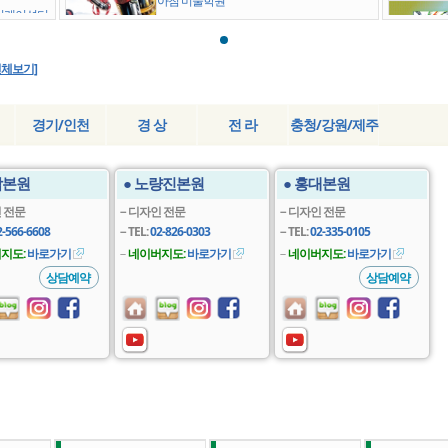
아침 미술학원
뮤니케이션디
23-09-01
학원
ㆍ
[기초디자인] - 같은주제, 다른생각 - 홍대 창
전체보기]
조의아침 미술학원
컬) 디자인
23-07-04
조의아침미
ㆍ
[기초디자인] - 세로 배치도 준비해야 한다! -
경기/인천
경 상
전 라
충청/강원/제주
경희대, 동덕여대, 숙명여대, 서울여대, 서경대
- 홍대 창조의아침 미술학원
23-05-08
남본원
● 노량진본원
● 홍대본원
 전문
－디자인 전문
－디자인 전문
2-566-6608
－TEL:
02-826-0303
－TEL:
02-335-0105
지도:
바로가기
－
네이버지도:
바로가기
－
네이버지도:
바로가기
상담예약
상담예약