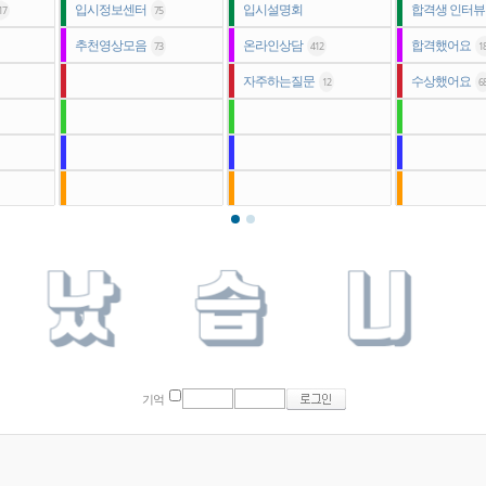
입시정보센터
입시설명회
합격생 인터
17
75
추천영상모음
온라인상담
합격했어요
73
412
1
자주하는질문
수상했어요
12
6
기억