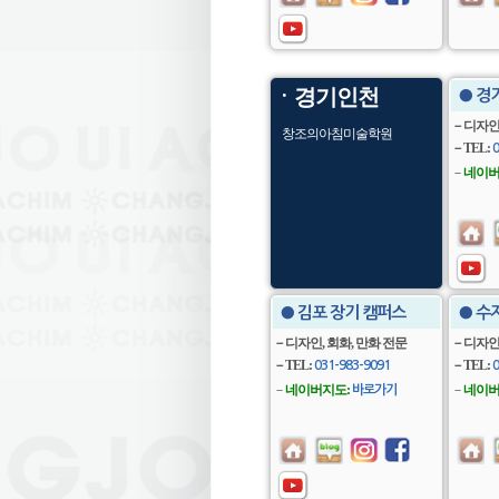
ㆍ경기인천
● 경
－디자인
창조의아침미술학원
－TEL:
0
－
네이버
● 김포 장기 캠퍼스
● 수
－디자인, 회화, 만화 전문
－디자인
－TEL:
－TEL:
031-983-9091
0
－
네이버지도:
－
네이버
바로가기