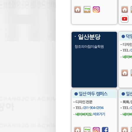
ㆍ일산분당
● 덕
－디자인,
창조의아침미술학원
－TEL:
0
－
네이버
● 일산 마두 캠퍼스
● 일
－디자인 전문
－회화, 
－TEL:
－TEL:
031-904-0394
0
－
네이버지도:
－
네이버
바로가기