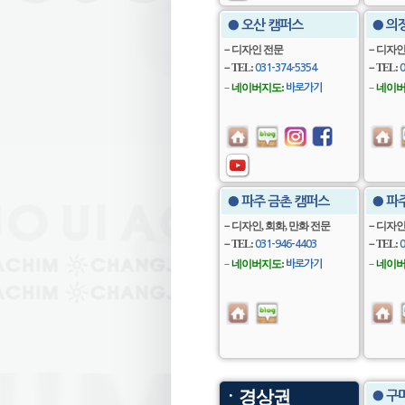
● 오산 캠퍼스
● 의
－디자인 전문
－디자인
－TEL:
－TEL:
031-374-5354
0
－
네이버지도:
－
네이버
바로가기
● 파주 금촌 캠퍼스
● 파
－디자인, 회화, 만화 전문
－디자인,
－TEL:
－TEL:
031-946-4403
0
－
네이버지도:
－
네이버
바로가기
ㆍ경상권
● 구