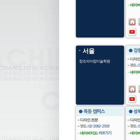
－
네이버
ㆍ서울
● 강
－디자인
창조의아침미술학원
－TEL:
0
－
네이버
● 목동 캠퍼스
● 성
－디자인 전문
－디자인
－TEL:
－TEL:
02-2062-2303
0
－
네이버지도:
－
네이버
바로가기