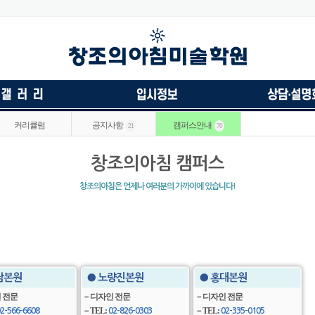
커리큘럼
공지사항
캠퍼스안내
21
70
창조의아침 캠퍼스
창조의아침은 언제나 여러분의 가까이에 있습니다!
남본원
● 노량진본원
● 홍대본원
 전문
－디자인 전문
－디자인 전문
－TEL:
－TEL:
2-566-6608
02-826-0303
02-335-0105