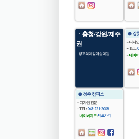
ㆍ충청/강원/제주
● 강
권
－디자인,
－TEL:
0
창조의아침미술학원
－
네이버
● 청주 캠퍼스
－디자인 전문
－TEL:
043-221-2008
－
네이버지도:
바로가기