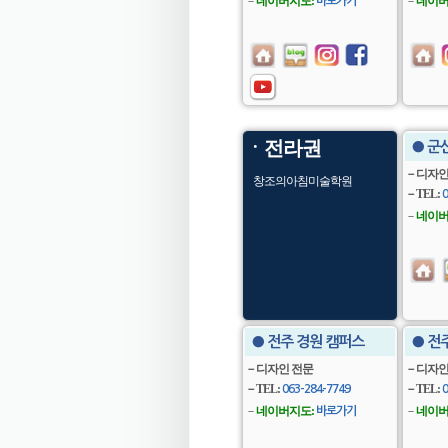
－
네이버지도:
－
네이버
바로가기
ㆍ전라권
● 군
－디자인
창조의아침미술학원
－TEL:
0
－
네이버
● 전주 경원 캠퍼스
● 전
－디자인 전문
－디자인
－TEL:
－TEL:
063-284-7749
0
－
네이버지도:
－
네이버
바로가기