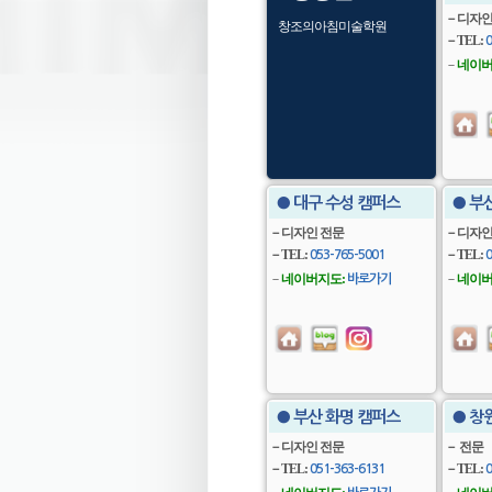
－디자인
창조의아침미술학원
－TEL:
0
－
네이버
● 대구 수성 캠퍼스
● 부
－디자인 전문
－디자인
－TEL:
－TEL:
053-765-5001
0
－
네이버지도:
－
네이버
바로가기
● 부산 화명 캠퍼스
● 창
－디자인 전문
－ 전문
－TEL:
－TEL:
051-363-6131
0