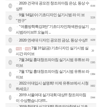
2020 건국대 공모전 창조의아침 은상, 동상 수
ㆍ
15
4144
상!!!
9월 14일(수) 기초디자인 실기시범 라 이 브
ㆍ
14
3226
"전구"
"여름방학특강3탄"기초디자인채색완성실기
ㆍ
13
2523
시범라이브!!! 오늘의 ..
2020 연세대 디자인 공모전 금상, 동상 수상!!
12
ㆍ
1639
7월 31일(금) 기초디자인 실기시범 실
ㆍ
11
20
시간 라이브
7월 24일 홍대창조의아침 실기시범 유튜브 라
ㆍ
10
1595
이브
7월 17일 홍대창조의아침 실기시범 유튜브 라
ㆍ
9
1384
이브
2022 미대입시 설명회! 이제 유튜브에서 시청
ㆍ
8
1602
하세요.!
2019 서울여대 실기대회 대상!!! 창조의아침
ㆍ
7
1944
이 수상했습니다!!!!..
2019 한양대 실기대회! 창조의아침에서 기초
ㆍ