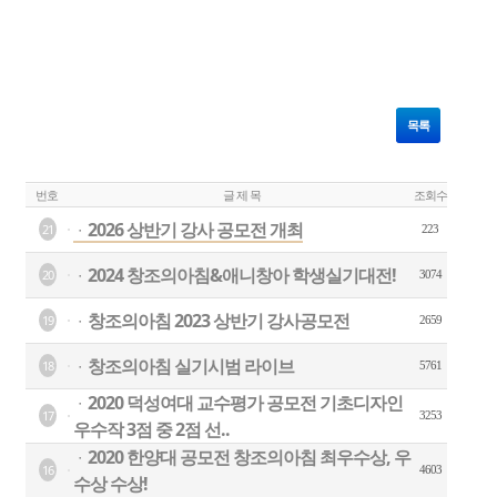
목록
번호
글 제 목
조회수
2026 상반기 강사 공모전 개최
21
ㆍ
223
2024 창조의아침&애니창아 학생실기대전!
20
ㆍ
3074
창조의아침 2023 상반기 강사공모전
19
ㆍ
2659
창조의아침 실기시범 라이브
18
ㆍ
5761
2020 덕성여대 교수평가 공모전 기초디자인
ㆍ
17
3253
우수작 3점 중 2점 선..
2020 한양대 공모전 창조의아침 최우수상, 우
ㆍ
16
4603
수상 수상!