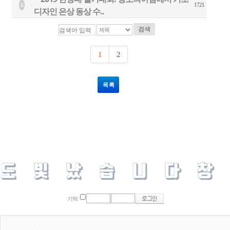
6
1721
디자인 은상 동상 수..
검색
1
2
목 록
기억