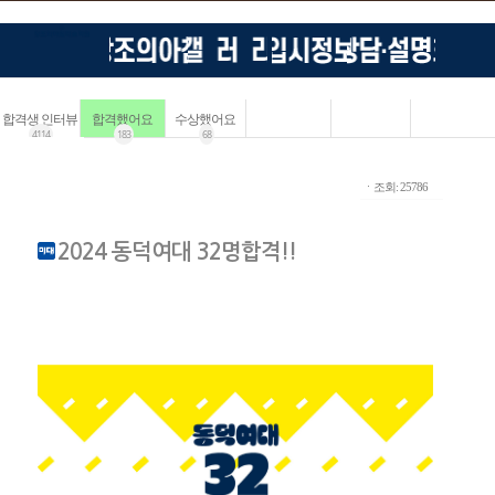
합격생 인터뷰
합격했어요
수상했어요
4114
183
68
ㆍ조회: 25786
2024 동덕여대 32명합격!!