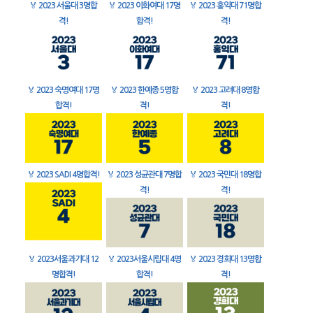
🏅
2023 서울대 3명합
🏅
2023 이화여대 17명
🏅
2023 홍익대 71명합
격!
합격!
격!
🏅
2023 숙명여대 17명
🏅
2023 한예종 5명합
🏅
2023 고려대 8명합
합격!
격!
격!
🏅
2023 SADI 4명합격!
🏅
2023 성균관대 7명합
🏅
2023 국민대 18명합
격!
격!
🏅
2023서울과기대 12
🏅
2023서울시립대 4명
🏅
2023 경희대 13명합
명합격!
합격!
격!