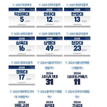
🏅
2025 덕성여대
🏅
2025 인하대 합격
🏅
2025 한양대 합격
🏅
2025 삼육대 합격
🏅
2025 상명대 합격
🏅
2025 청강대 합격
🏅
2025 경희대 합격
🏅
2024 서울과기대 31
🏅
2024 서울대 한예종
명합격!!
11명합격!!
🏅
2024 이화여대 고려
🏅
2024 홍익대 71명합
🏅
2024 건국대 39명합
대 13명합격!!
격!!
격!!