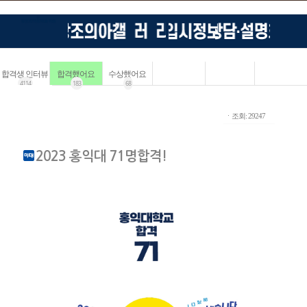
합격생 인터뷰
합격했어요
수상했어요
4114
183
68
ㆍ조회: 29247
2023 홍익대 71명합격!