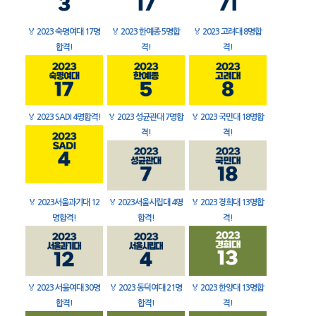
🏅
2023 숙명여대 17명
🏅
2023 한예종 5명합
🏅
2023 고려대 8명합
합격!
격!
격!
🏅
2023 SADI 4명합격!
🏅
2023 성균관대 7명합
🏅
2023 국민대 18명합
격!
격!
🏅
2023서울과기대 12
🏅
2023서울시립대 4명
🏅
2023 경희대 13명합
명합격!
합격!
격!
🏅
2023 서울여대 30명
🏅
2023 동덕여대 21명
🏅
2023 한양대 13명합
합격!
합격!
격!