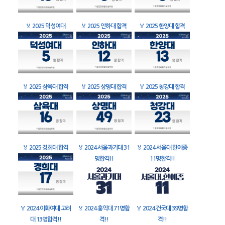
🏅
2025 덕성여대
🏅
2025 인하대 합격
🏅
2025 한양대 합격
🏅
2025 삼육대 합격
🏅
2025 상명대 합격
🏅
2025 청강대 합격
🏅
2025 경희대 합격
🏅
2024 서울과기대 31
🏅
2024 서울대 한예종
명합격!!
11명합격!!
🏅
2024 이화여대 고려
🏅
2024 홍익대 71명합
🏅
2024 건국대 39명합
대 13명합격!!
격!!
격!!