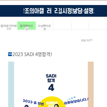
합격생 인터뷰
합격했어요
수상했어요
4114
183
68
ㆍ조회: 31377
2023 SADI 4명합격!