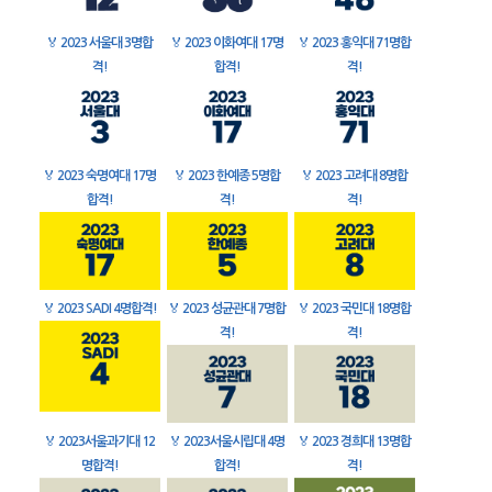
🏅
2023 서울대 3명합
🏅
2023 이화여대 17명
🏅
2023 홍익대 71명합
격!
합격!
격!
🏅
2023 숙명여대 17명
🏅
2023 한예종 5명합
🏅
2023 고려대 8명합
합격!
격!
격!
🏅
2023 SADI 4명합격!
🏅
2023 성균관대 7명합
🏅
2023 국민대 18명합
격!
격!
🏅
2023서울과기대 12
🏅
2023서울시립대 4명
🏅
2023 경희대 13명합
명합격!
합격!
격!