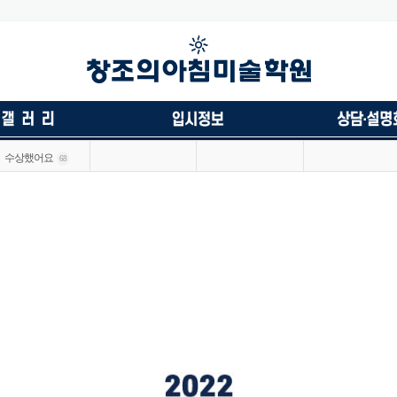
수상했어요
68