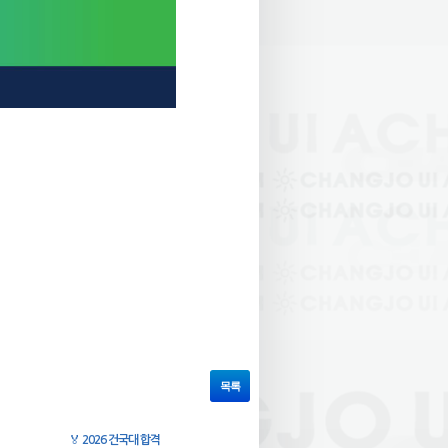
목록
🏅
2026 건국대 합격