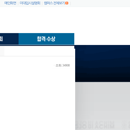
|
|
|
메인화면
미대입시설명회
캠퍼스 전체보기
ㆍ조회: 34908