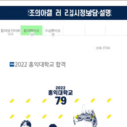
합격생 인터뷰
합격했어요
수상했어요
4114
183
68
ㆍ조회: 37556
2022 홍익대학교 합격