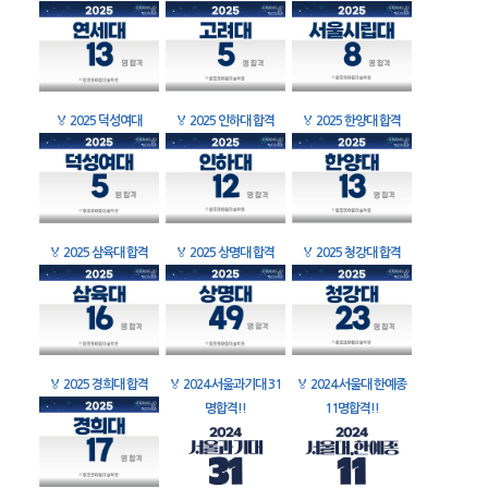
🏅
2025 덕성여대
🏅
2025 인하대 합격
🏅
2025 한양대 합격
🏅
2025 삼육대 합격
🏅
2025 상명대 합격
🏅
2025 청강대 합격
🏅
2025 경희대 합격
🏅
2024 서울과기대 31
🏅
2024 서울대 한예종
명합격!!
11명합격!!