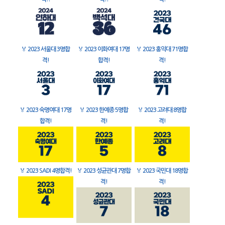
🏅
2023 서울대 3명합
🏅
2023 이화여대 17명
🏅
2023 홍익대 71명합
격!
합격!
격!
🏅
2023 숙명여대 17명
🏅
2023 한예종 5명합
🏅
2023 고려대 8명합
합격!
격!
격!
🏅
2023 SADI 4명합격!
🏅
2023 성균관대 7명합
🏅
2023 국민대 18명합
격!
격!