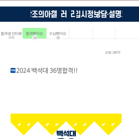
합격생 인터뷰
합격했어요
수상했어요
4114
183
68
ㆍ조회: 28879
2024 백석대 36명합격!!