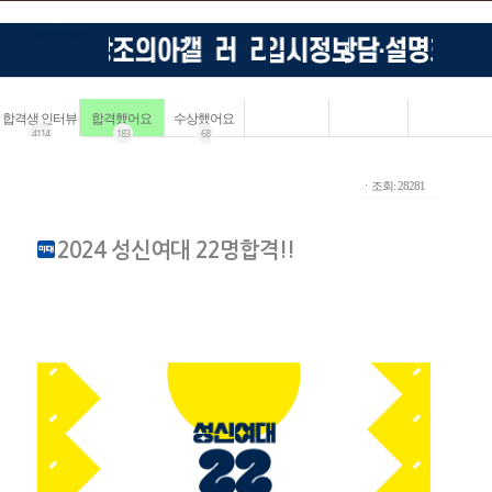
합격생 인터뷰
합격했어요
수상했어요
4114
183
68
ㆍ조회: 28281
2024 성신여대 22명합격!!