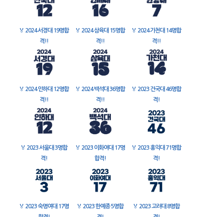
🏅
2024 서경대 19명합
🏅
2024 삼육대 15명합
🏅
2024 가천대 14명합
격!!
격!!
격!!
🏅
2024 인하대 12명합
🏅
2024 백석대 36명합
🏅
2023 건국대 46명합
격!!
격!!
격!
🏅
2023 서울대 3명합
🏅
2023 이화여대 17명
🏅
2023 홍익대 71명합
격!
합격!
격!
🏅
2023 숙명여대 17명
🏅
2023 한예종 5명합
🏅
2023 고려대 8명합