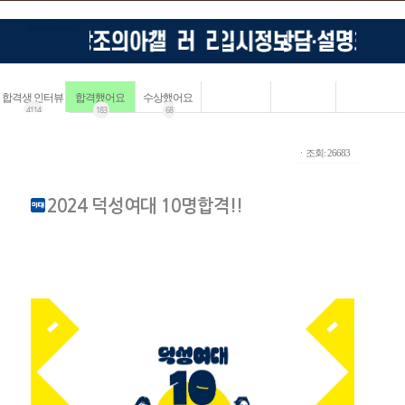
합격생 인터뷰
합격했어요
수상했어요
4114
183
68
ㆍ조회: 26683
2024 덕성여대 10명합격!!