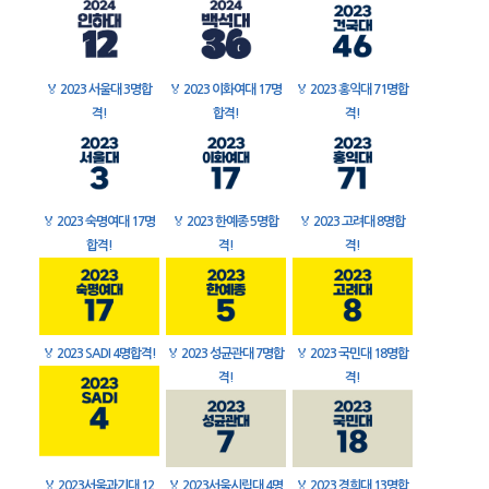
🏅
2023 서울대 3명합
🏅
2023 이화여대 17명
🏅
2023 홍익대 71명합
격!
합격!
격!
🏅
2023 숙명여대 17명
🏅
2023 한예종 5명합
🏅
2023 고려대 8명합
합격!
격!
격!
🏅
2023 SADI 4명합격!
🏅
2023 성균관대 7명합
🏅
2023 국민대 18명합
격!
격!
🏅
2023서울과기대 12
🏅
2023서울시립대 4명
🏅
2023 경희대 13명합